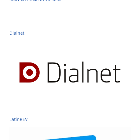
Dialnet
LatinREV