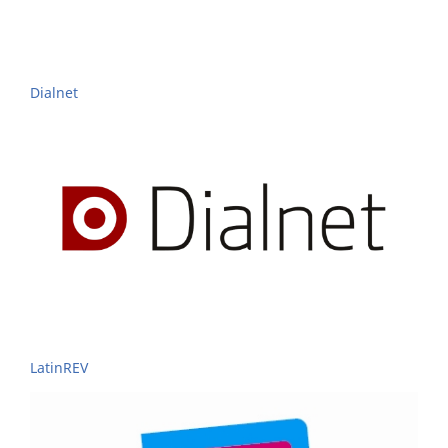
Dialnet
LatinREV